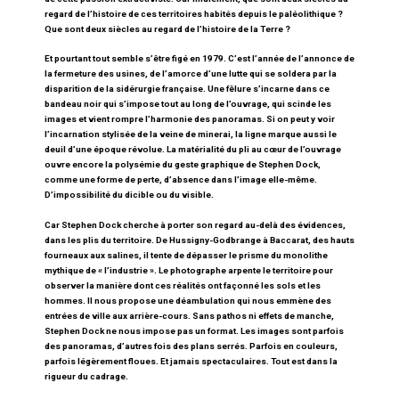
regard de l’histoire de ces territoires habités depuis le paléolithique ?
Que sont deux siècles au regard de l’histoire de la Terre ?
Et pourtant tout semble s’être figé en 1979. C’est l’année de l’annonce de
la fermeture des usines, de l’amorce d’une lutte qui se soldera par la
disparition de la sidérurgie française. Une fêlure s’incarne dans ce
bandeau noir qui s’impose tout au long de l’ouvrage, qui scinde les
images et vient rompre l’harmonie des panoramas. Si on peut y voir
l’incarnation stylisée de la veine de minerai, la ligne marque aussi le
deuil d’une époque révolue. La matérialité du pli au cœur de l’ouvrage
ouvre encore la polysémie du geste graphique de Stephen Dock,
comme une forme de perte, d’absence dans l’image elle-même.
D’impossibilité du dicible ou du visible.
Car Stephen Dock cherche à porter son regard au-delà des évidences,
dans les plis du territoire. De Hussigny-Godbrange à Baccarat, des hauts
fourneaux aux salines, il tente de dépasser le prisme du monolithe
mythique de « l’industrie ». Le photographe arpente le territoire pour
observer la manière dont ces réalités ont façonné les sols et les
hommes. Il nous propose une déambulation qui nous emmène des
entrées de ville aux arrière-cours. Sans pathos ni effets de manche,
Stephen Dock ne nous impose pas un format. Les images sont parfois
des panoramas, d’autres fois des plans serrés. Parfois en couleurs,
parfois légèrement floues. Et jamais spectaculaires. Tout est dans la
rigueur du cadrage.