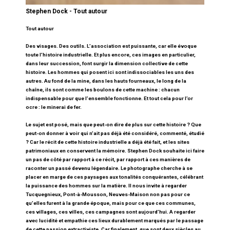
Stephen Dock - Tout autour
Tout autour
Des visages. Des outils. L’association est puissante, car elle évoque
toute l’histoire industrielle. Et plus encore, ces images en particulier,
dans leur succession, font surgir la dimension collective de cette
histoire. Les hommes qui posent ici sont indissociables les uns des
autres. Au fond de la mine, dans les hauts fourneaux, le long de la
chaîne, ils sont comme les boulons de cette machine : chacun
indispensable pour que l’ensemble fonctionne. Et tout cela pour l’or
ocre : le minerai de fer.
Le sujet est posé, mais que peut-on dire de plus sur cette histoire ? Que
peut-on donner à voir qui n’ait pas déjà été considéré, commenté, étudié
? Car le récit de cette histoire industrielle a déjà été fait, et les sites
patrimoniaux en conservent la mémoire. Stephen Dock souhaite ici faire
un pas de côté par rapport à ce récit, par rapport à ces manières de
raconter un passé devenu légendaire. Le photographe cherche à se
placer en marge de ces paysages aux tonalités conquérantes, célébrant
la puissance des hommes sur la matière. Il nous invite à regarder
Tucquegnieux, Pont-à-Mousson, Neuves-Maison non pas pour ce
qu’elles furent à la grande époque, mais pour ce que ces communes,
ces villages, ces villes, ces campagnes sont aujourd’hui. A regarder
avec lucidité et empathie ces lieux durablement marqués par le passage
de cette passion extractiviste. Car finalement, que sont deux siècles au